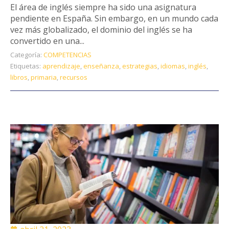
El área de inglés siempre ha sido una asignatura
pendiente en España. Sin embargo, en un mundo cada
vez más globalizado, el dominio del inglés se ha
convertido en una...
Categoría:
COMPETENCIAS
Etiquetas:
aprendizaje
,
enseñanza
,
estrategias
,
idiomas
,
inglés
,
libros
,
primaria
,
recursos