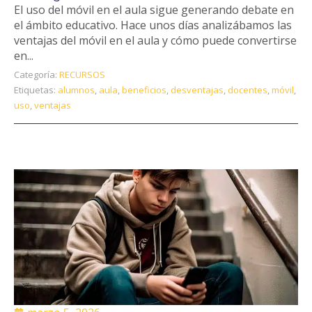
El uso del móvil en el aula sigue generando debate en
el ámbito educativo. Hace unos días analizábamos las
ventajas del móvil en el aula y cómo puede convertirse
en...
Categoría:
RECURSOS
Etiquetas:
alumnos
,
aula
,
beneficios
,
desventajas
,
docentes
,
móvil
,
uso
,
ventajas