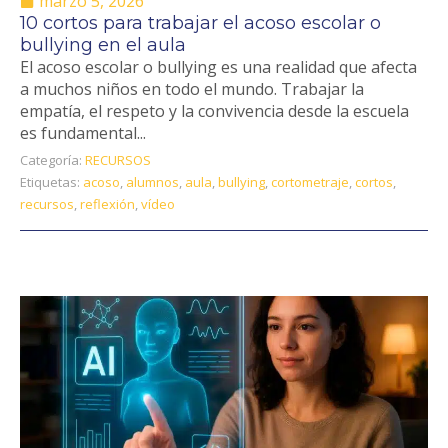
marzo 5, 2026
10 cortos para trabajar el acoso escolar o
bullying en el aula
El acoso escolar o bullying es una realidad que afecta
a muchos niños en todo el mundo. Trabajar la
empatía, el respeto y la convivencia desde la escuela
es fundamental...
Categoría:
RECURSOS
Etiquetas:
acoso
,
alumnos
,
aula
,
bullying
,
cortometraje
,
cortos
,
recursos
,
reflexión
,
vídeo