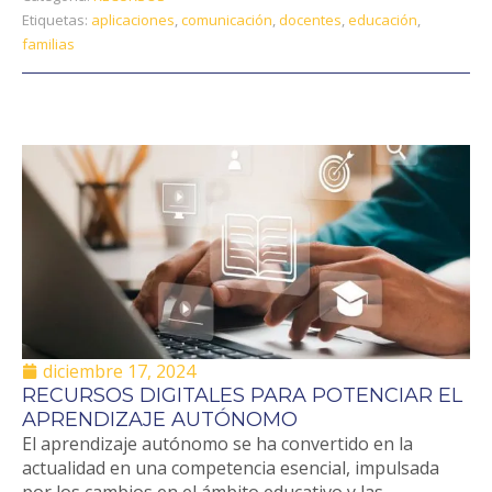
Etiquetas:
aplicaciones
,
comunicación
,
docentes
,
educación
,
familias
diciembre 17, 2024
RECURSOS DIGITALES PARA POTENCIAR EL
APRENDIZAJE AUTÓNOMO
El aprendizaje autónomo se ha convertido en la
actualidad en una competencia esencial, impulsada
por los cambios en el ámbito educativo y las