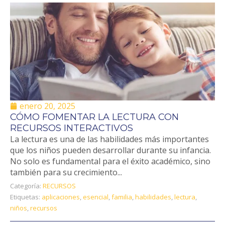
enero 20, 2025
CÓMO FOMENTAR LA LECTURA CON
RECURSOS INTERACTIVOS
La lectura es una de las habilidades más importantes
que los niños pueden desarrollar durante su infancia.
No solo es fundamental para el éxito académico, sino
también para su crecimiento...
Categoría:
RECURSOS
Etiquetas:
aplicaciones
,
esencial
,
familia
,
habilidades
,
lectura
,
niños
,
recursos