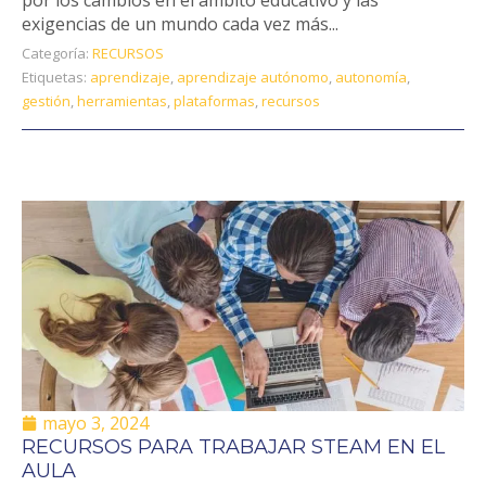
exigencias de un mundo cada vez más...
Categoría:
RECURSOS
Etiquetas:
aprendizaje
,
aprendizaje autónomo
,
autonomía
,
gestión
,
herramientas
,
plataformas
,
recursos
mayo 3, 2024
RECURSOS PARA TRABAJAR STEAM EN EL
AULA