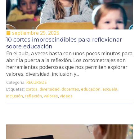
septiembre 29, 2025
10 cortos imprescindibles para reflexionar
sobre educación
En el aula, a veces basta con unos pocos minutos para
abrir la puerta a la reflexión. Los cortometrajes son
herramientas poderosas que nos permiten explorar
valores, diversidad, inclusión y...
Categoría:
RECURSOS
Etiquetas:
cortos
,
diversidad
,
docentes
,
educación
,
escuela
,
inclusión
,
reflexión
,
valores
,
vídeos