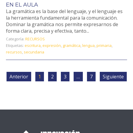
EN EL AULA
La gramática es la base del lenguaje, y el lenguaje es
la herramienta fundamental para la comunicación.
Dominar la gramática nos permite expresarnos de
forma clara, precisa y efectiva, tanto...
Categoría:
RECURSOS
Etiquetas:
escritura
,
expresión
,
gramática
,
lengua
,
primaria
,
recursos
,
secundaria
Anterior
1
2
3
…
7
Siguiente