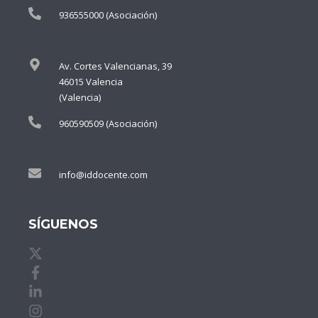
936555000 (Asociación)
Av. Cortes Valencianas, 39
46015 Valencia
(Valencia)
960590509 (Asociación)
info@iddocente.com
SÍGUENOS
X de idDOCENTE
Facebook de idDOCENTE
Linkedin de idDOCENTE
Instagram de idDOCENTE