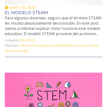
enero 10, 2020
EL MODELO STEAM
Para algunos docentes, seguro que el término STEAM
les resulta absolutamente desconocido. En este post
vamos a intentar explicar cómo funciona este modelo
educativo. El modelo STEAM proviene del acrónimo...
Categoría:
RECURSOS
Etiquetas:
arte
,
ciencia
,
ingeniería
,
matemáticas
,
recursos
,
steam
,
stem
,
tecnología