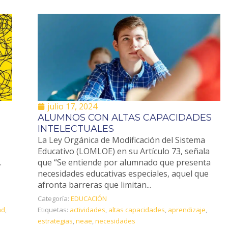
julio 17, 2024
ALUMNOS CON ALTAS CAPACIDADES
INTELECTUALES
La Ley Orgánica de Modificación del Sistema
Educativo (LOMLOE) en su Artículo 73, señala
.
que “Se entiende por alumnado que presenta
necesidades educativas especiales, aquel que
afronta barreras que limitan...
Categoría:
EDUCACIÓN
ad
,
Etiquetas:
actividades
,
altas capacidades
,
aprendizaje
,
estrategias
,
neae
,
necesidades