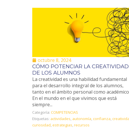
octubre 8, 2024
CÓMO POTENCIAR LA CREATIVIDAD
DE LOS ALUMNOS
La creatividad es una habilidad fundamental
para el desarrollo integral de los alumnos,
tanto en el ámbito personal como académico
En el mundo en el que vivimos que está
siempre...
Categoría:
COMPETENCIAS
Etiquetas:
actividades
,
autonomía
,
confianza
,
creativid
curiosidad
,
estrategias
,
recursos