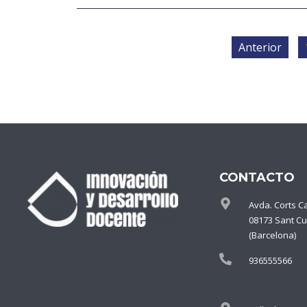
Anterior
CONTACTO
Avda. Corts C
08173 Sant Cu
(Barcelona)
936555566