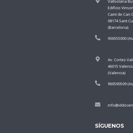
Vallsolana Bu
Edificio Vinso
Camí de Can 
08174 Sant Cu
(Barcelona)
936555000 (As
Av. Cortes Va
46015 Valenci
(Valencia)
960590509 (As
info@iddocen
SÍGUENOS