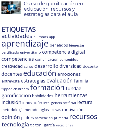
Curso de gamificación en
educación: recursos y
estrategias para el aula
ETIQUETAS
actividades
alumnos
app
aprendizaje
beneficios
bienestar
competencia digital
certificado universitario
competencias
comunicación
contenidos
desarrollo
diversidad
creatividad
docente
curso
educación
docentes
emociones
evaluación
estrategias
familia
entrevista
formación
fundae
flipped classroom
gamificación
herramientas
habilidades
inclusión
lectura
innovación
inteligencia artificial
motivación
metodología
metodologías activas
recursos
opinión
padres
primaria
prevención
tecnología
tic
toni garcía
vacaciones