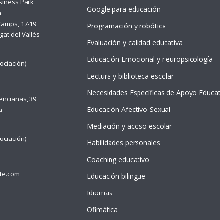
siness Park
Google para educación
n
Camps, 17-19
Programación y robótica
gat del Vallès
Evaluación y calidad educativa
Educación Emocional y neuropsicología
ociación)
Lectura y biblioteca escolar
Necesidades Específicas de Apoyo Educat
lencianas, 39
Educación Afectivo-Sexual
a
Mediación y acoso escolar
ociación)
Habilidades personales
Coaching educativo
te.com
Educación bilingüe
Idiomas
Ofimática