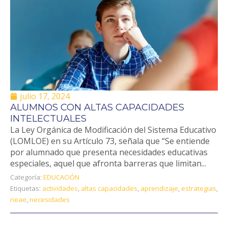
julio 17, 2024
ALUMNOS CON ALTAS CAPACIDADES
INTELECTUALES
La Ley Orgánica de Modificación del Sistema Educativo
(LOMLOE) en su Artículo 73, señala que “Se entiende
por alumnado que presenta necesidades educativas
especiales, aquel que afronta barreras que limitan...
Categoría:
EDUCACIÓN
Etiquetas:
actividades
,
altas capacidades
,
aprendizaje
,
estrategias
,
neae
,
necesidades