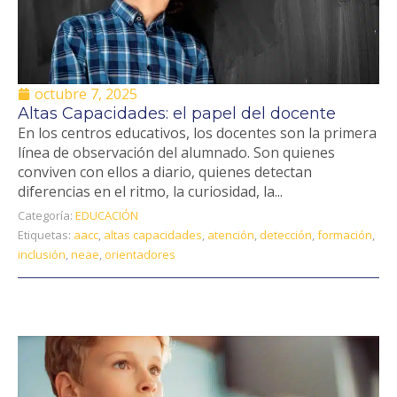
octubre 7, 2025
Altas Capacidades: el papel del docente
En los centros educativos, los docentes son la primera
línea de observación del alumnado. Son quienes
conviven con ellos a diario, quienes detectan
diferencias en el ritmo, la curiosidad, la...
Categoría:
EDUCACIÓN
Etiquetas:
aacc
,
altas capacidades
,
atención
,
detección
,
formación
,
inclusión
,
neae
,
orientadores