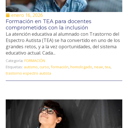
enero 16, 2026
Formación en TEA para docentes
comprometidos con la inclusión
La atención educativa al alumnado con Trastorno del
Espectro Autista (TEA) se ha convertido en uno de los
grandes retos, y a la vez oportunidades, del sistema
educativo actual. Cada...
Categoría:
FORMACIÓN
Etiquetas:
autismo
,
curso
,
formación
,
homologado
,
neae
,
tea
,
trastorno espectro autista