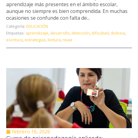
aprendizaje más presentes en el ámbito escolar,
aunque no siempre es bien comprendida. En muchas
ocasiones se confunde con falta de...
Categoría:
EDUCACIÓN
Etiquetas:
aprendizaje
,
desarrollo
,
detección
,
dificultad
,
dislexia
,
escritura
,
estrategias
,
lectura
,
neae
febrero 16, 2026