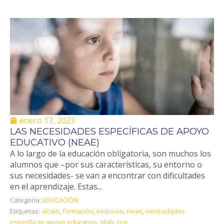
enero 17, 2023
LAS NECESIDADES ESPECÍFICAS DE APOYO
EDUCATIVO (NEAE)
A lo largo de la educación obligatoria, son muchos los
alumnos que –por sus características, su entorno o
sus necesidades- se van a encontrar con dificultades
en el aprendizaje. Estas...
Categoría:
EDUCACIÓN
Etiquetas:
alcain
,
formación
,
inclusión
,
neae
,
necesidades
específicas apoyo educativo
,
tdah
,
tea