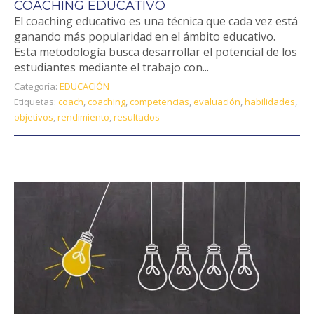
COACHING EDUCATIVO
El coaching educativo es una técnica que cada vez está
ganando más popularidad en el ámbito educativo.
Esta metodología busca desarrollar el potencial de los
estudiantes mediante el trabajo con...
Categoría:
EDUCACIÓN
Etiquetas:
coach
,
coaching
,
competencias
,
evaluación
,
habilidades
,
objetivos
,
rendimiento
,
resultados