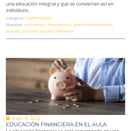
una educación integral y que se conviertan así en
individuos...
Categoría:
COMPETENCIAS
Etiquetas:
actividades
,
competencias
,
diversidad
,
educación
,
empatía
,
inclusión
,
respeto
,
tolerancia
mayo 4, 2023
EDUCACIÓN FINANCIERA EN EL AULA
La educación financiera se está convirtiendo en una