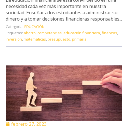
necesidad cada vez más importante en nuestra
sociedad. Enseñar a los estudiantes a administrar su
dinero y a tomar decisiones financieras responsables...
Categoría:
EDUCACIÓN
Etiquetas:
ahorro
,
competencias
,
educación financiera
,
finanzas
,
inversión
,
matemáticas
,
presupuesto
,
primaria
febrero 27, 2023