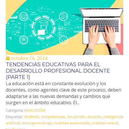
octubre 16, 2024
TENDENCIAS EDUCATIVAS PARA EL
DESARROLLO PROFESIONAL DOCENTE
(PARTE 1)
La educación está en constante evolución y los
docentes, como agentes clave de este proceso, deben
adaptarse a las nuevas demandas y cambios que
surgen en el ámbito educativo. El...
Categoría:
EDUCACIÓN
Etiquetas:
chatbots
,
competencias
,
desarrollo
,
docente
,
inteligencia
artificial
,
microaprendizaje
,
realidad aumentada
,
realidad virtual
,