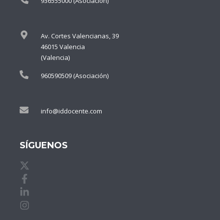
936555000 (Asociación)
Av. Cortes Valencianas, 39
46015 Valencia
(Valencia)
960590509 (Asociación)
info@iddocente.com
SÍGUENOS
X de idDOCENTE
Facebook de idDOCENTE
Linkedin de idDOCENTE
Instagram de idDOCENTE