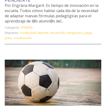
PENDIENTE
Por Engràcia Margarit. Es tiempo de innovación en la
escuela. Todos oímos hablar cada día de la necesidad
de adaptar nuevas fórmulas pedagógicas para el
aprendizaje de l@s alumn@s del...
Categoría:
OPINIÓN
Etiquetas:
creatividad
,
deporte
,
desarrollo
,
integración
,
juego
,
patio
,
socialización