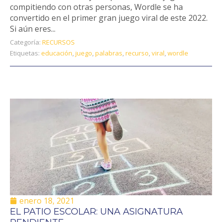
compitiendo con otras personas, Wordle se ha
convertido en el primer gran juego viral de este 2022.
Si aún eres...
Categoría:
RECURSOS
Etiquetas:
educación
,
juego
,
palabras
,
recurso
,
viral
,
wordle
enero 18, 2021
EL PATIO ESCOLAR: UNA ASIGNATURA