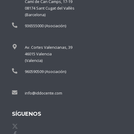
Camí de Can Camps, 17-19
08174 Sant Cugat del Vallès
(Barcelona)
936555000 (Asociación)
Av. Cortes Valencianas, 39
46015 Valencia
(Valencia)
960590509 (Asociación)
info@iddocente.com
SÍGUENOS
X de idDOCENTE
Facebook de idDOCENTE