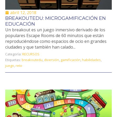
abril 12, 2018
BREAKOUTEDU: MICROGAMIFICACIÓN EN
EDUCACIÓN
Un breakout es un juego inmersivo derivado de los
populares Escape Rooms de 60 minutos que están
reproduciéndose como espacios de ocio en grandes
ciudades y que también han calado...
Categoría:
RECURSOS
Etiquetas:
breakoutedu
,
diversión
,
gamificación
,
habilidades
,
juego
,
reto