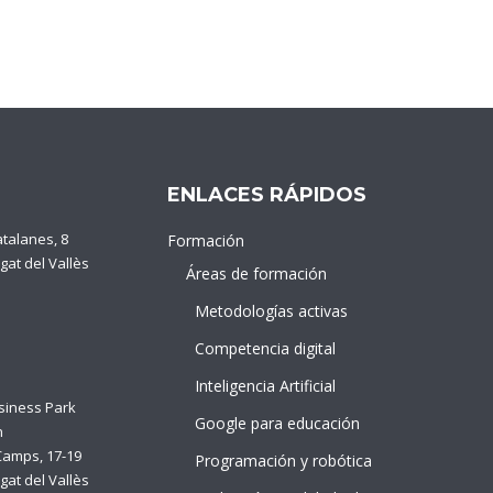
ENLACES RÁPIDOS
atalanes, 8
Formación
gat del Vallès
Áreas de formación
Metodologías activas
Competencia digital
Inteligencia Artificial
siness Park
Google para educación
n
Camps, 17-19
Programación y robótica
gat del Vallès