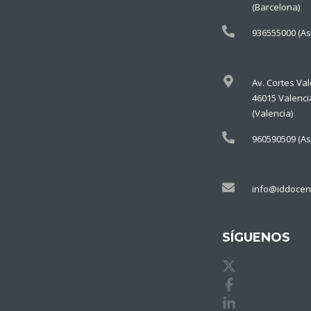
(Barcelona)
936555000 (As
Av. Cortes Va
46015 Valenci
(Valencia)
960590509 (As
info@iddocen
SÍGUENOS
X de idDOCE
Facebook de
Linkedin de