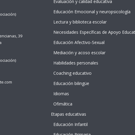
Evaluación y calidad educativa
Educación Emocional y neuropsicología
ociación)
Lectura y biblioteca escolar
Necesidades Específicas de Apoyo Educat
lencianas, 39
Educación Afectivo-Sexual
a
Mediación y acoso escolar
ociación)
Habilidades personales
Coaching educativo
te.com
Educación bilingüe
Idiomas
Ofimática
Etapas educativas
NTE
 idDOCENTE
Educación Infantil
 idDOCENTE
Educación Primaria