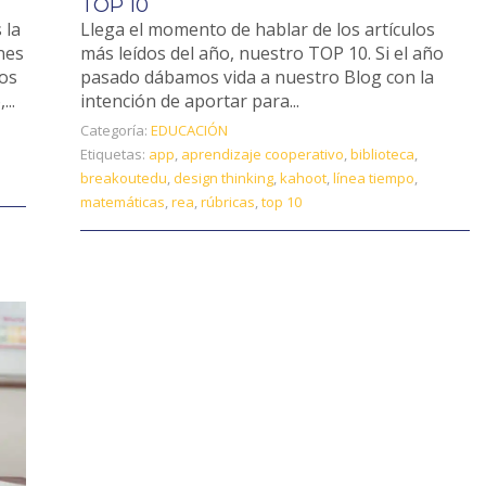
TOP 10
 la
Llega el momento de hablar de los artículos
nes
más leídos del año, nuestro TOP 10. Si el año
los
pasado dábamos vida a nuestro Blog con la
...
intención de aportar para...
Categoría:
EDUCACIÓN
Etiquetas:
app
,
aprendizaje cooperativo
,
biblioteca
,
breakoutedu
,
design thinking
,
kahoot
,
línea tiempo
,
matemáticas
,
rea
,
rúbricas
,
top 10