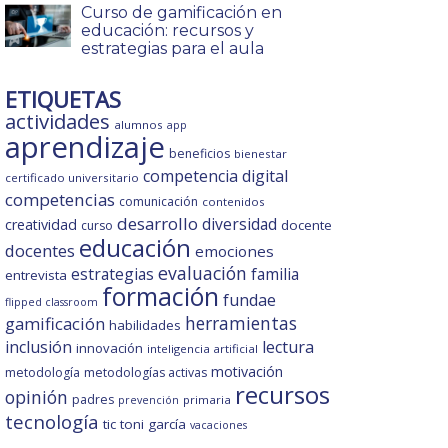
Curso de gamificación en
educación: recursos y
estrategias para el aula
ETIQUETAS
actividades
alumnos
app
aprendizaje
beneficios
bienestar
competencia digital
certificado universitario
competencias
comunicación
contenidos
desarrollo
diversidad
creatividad
docente
curso
educación
docentes
emociones
evaluación
estrategias
familia
entrevista
formación
fundae
flipped classroom
gamificación
herramientas
habilidades
inclusión
lectura
innovación
inteligencia artificial
motivación
metodología
metodologías activas
recursos
opinión
padres
primaria
prevención
tecnología
tic
toni garcía
vacaciones