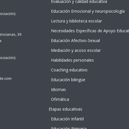
Evaluación y calidad educativa
Educación Emocional y neuropsicología
ociación)
Lectura y biblioteca escolar
Necesidades Específicas de Apoyo Educat
lencianas, 39
Educación Afectivo-Sexual
a
Mediación y acoso escolar
ociación)
Habilidades personales
Coaching educativo
te.com
Educación bilingüe
Idiomas
Ofimática
Etapas educativas
NTE
 idDOCENTE
Educación Infantil
 idDOCENTE
Educación Primaria