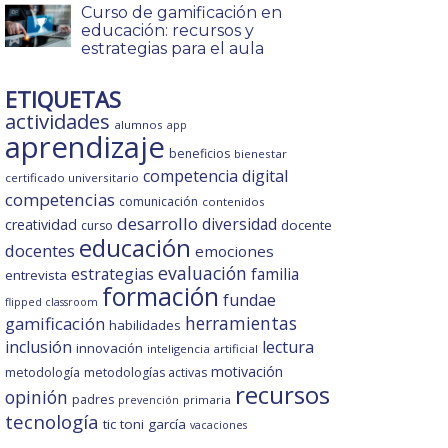
Curso de gamificación en
educación: recursos y
estrategias para el aula
ETIQUETAS
actividades
alumnos
app
aprendizaje
beneficios
bienestar
competencia digital
certificado universitario
competencias
comunicación
contenidos
desarrollo
diversidad
creatividad
docente
curso
educación
docentes
emociones
evaluación
estrategias
familia
entrevista
formación
fundae
flipped classroom
gamificación
herramientas
habilidades
inclusión
lectura
innovación
inteligencia artificial
motivación
metodología
metodologías activas
recursos
opinión
padres
primaria
prevención
tecnología
tic
toni garcía
vacaciones