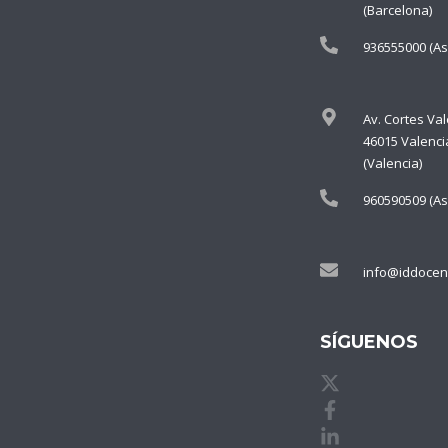
(Barcelona)
936555000 (As
Av. Cortes Va
46015 Valenci
(Valencia)
960590509 (As
info@iddocen
SÍGUENOS
X de idDOCE
Facebook de
Linkedin de