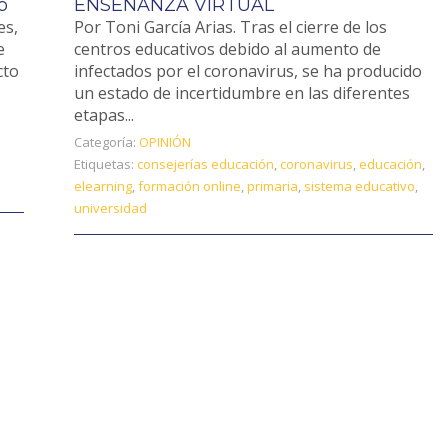
o
ENSEÑANZA VIRTUAL
es,
Por Toni García Arias. Tras el cierre de los
e
centros educativos debido al aumento de
cto
infectados por el coronavirus, se ha producido
un estado de incertidumbre en las diferentes
etapas...
Categoría:
OPINIÓN
Etiquetas:
consejerías educación
,
coronavirus
,
educación
,
elearning
,
formación online
,
primaria
,
sistema educativo
,
universidad