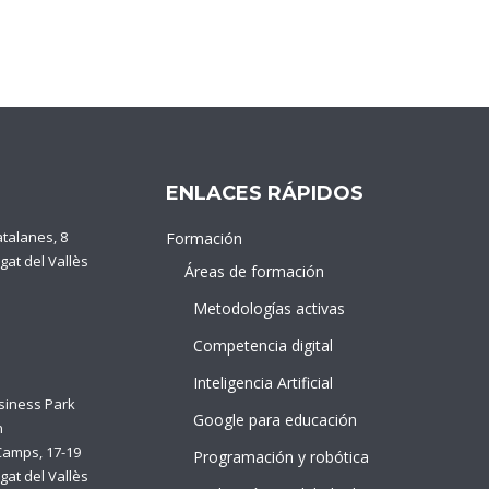
ENLACES RÁPIDOS
atalanes, 8
Formación
gat del Vallès
Áreas de formación
Metodologías activas
Competencia digital
Inteligencia Artificial
siness Park
Google para educación
n
Camps, 17-19
Programación y robótica
gat del Vallès