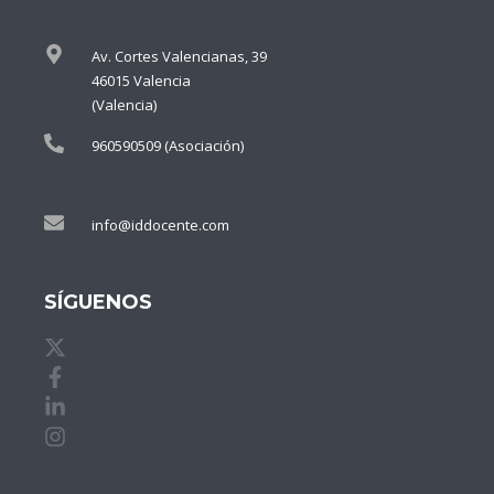
Av. Cortes Valencianas, 39
46015 Valencia
(Valencia)
960590509 (Asociación)
info@iddocente.com
SÍGUENOS
X de idDOCENTE
Facebook de idDOCENTE
Linkedin de idDOCENTE
Instagram de idDOCENTE