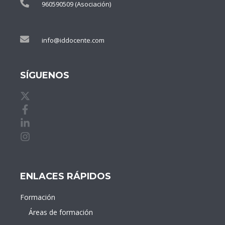
960590509 (Asociación)
info@iddocente.com
SÍGUENOS
X de idDOCENTE
Facebook de idDOCENTE
Linkedin de idDOCENTE
Instagram de idDOCENTE
ENLACES RÁPIDOS
Formación
Áreas de formación