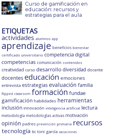
Curso de gamificación en
educación: recursos y
estrategias para el aula
ETIQUETAS
actividades
alumnos
app
aprendizaje
beneficios
bienestar
competencia digital
certificado universitario
competencias
comunicación
contenidos
desarrollo
diversidad
creatividad
docente
curso
educación
docentes
emociones
evaluación
estrategias
familia
entrevista
formación
fundae
flipped classroom
gamificación
herramientas
habilidades
inclusión
lectura
innovación
inteligencia artificial
motivación
metodología
metodologías activas
recursos
opinión
padres
primaria
prevención
tecnología
tic
toni garcía
vacaciones