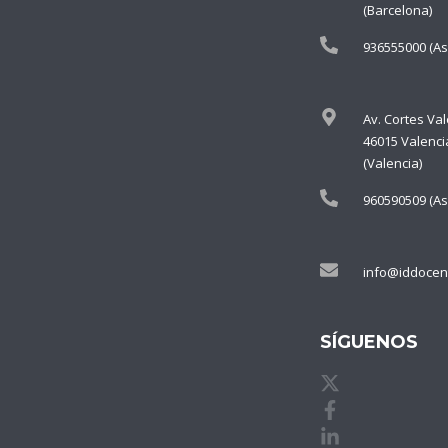
(Barcelona)
936555000 (As
Av. Cortes Va
46015 Valenci
(Valencia)
960590509 (As
info@iddocen
SÍGUENOS
X de idDOCE
Facebook de
Linkedin de