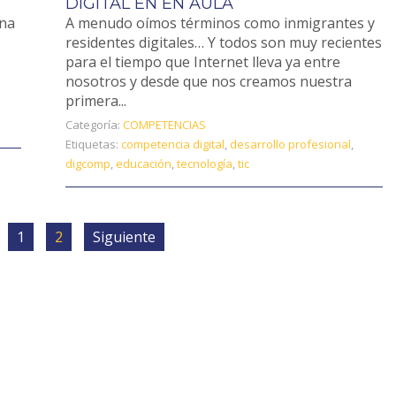
DIGITAL EN EN AULA
una
A menudo oímos términos como inmigrantes y
residentes digitales… Y todos son muy recientes
para el tiempo que Internet lleva ya entre
nosotros y desde que nos creamos nuestra
primera...
Categoría:
COMPETENCIAS
Etiquetas:
competencia digital
,
desarrollo profesional
,
digcomp
,
educación
,
tecnología
,
tic
1
2
Siguiente