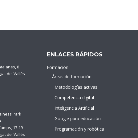
ENLACES RÁPIDOS
atalanes, 8
Formación
gat del Vallès
Áreas de formación
Metodologías activas
Competencia digital
Inteligencia Artificial
siness Park
Google para educación
n
Camps, 17-19
Programación y robótica
gat del Vallès