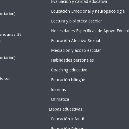
Evaluación y calidad educativa
Educación Emocional y neuropsicología
ociación)
Lectura y biblioteca escolar
Necesidades Específicas de Apoyo Educat
lencianas, 39
Educación Afectivo-Sexual
a
Mediación y acoso escolar
ociación)
Habilidades personales
Coaching educativo
te.com
Educación bilingüe
Idiomas
Ofimática
Etapas educativas
NTE
 idDOCENTE
Educación Infantil
 idDOCENTE
Educación Primaria