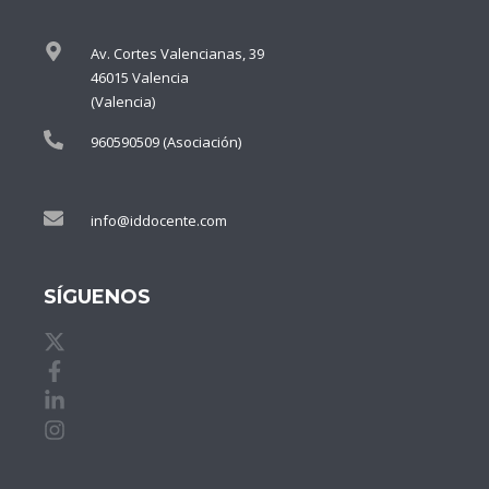
Av. Cortes Valencianas, 39
46015 Valencia
(Valencia)
960590509 (Asociación)
info@iddocente.com
SÍGUENOS
X de idDOCENTE
Facebook de idDOCENTE
Linkedin de idDOCENTE
Instagram de idDOCENTE