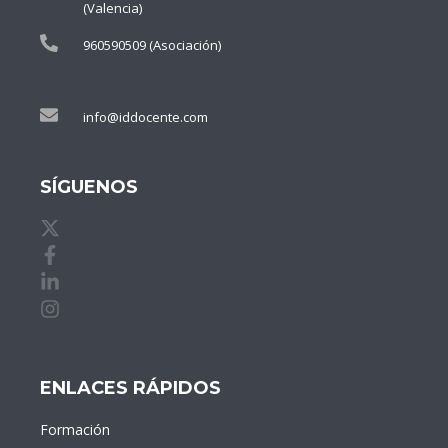
(Valencia)
960590509 (Asociación)
info@iddocente.com
SÍGUENOS
X de idDOCENTE
Facebook de idDOCENTE
Linkedin de idDOCENTE
Instagram de idDOCENTE
ENLACES RÁPIDOS
Formación