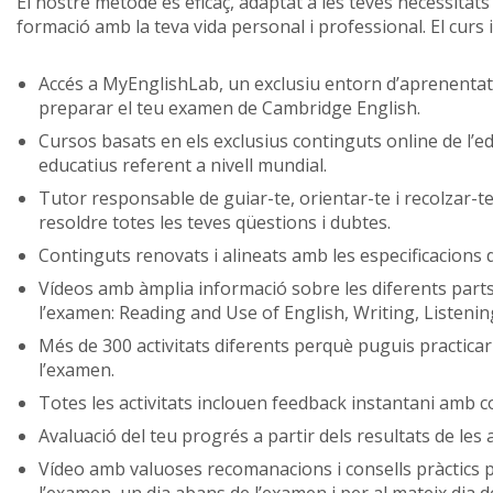
El nostre mètode és eficaç, adaptat a les teves necessitat
formació amb la teva vida personal i professional. El curs 
Accés a MyEnglishLab, un exclusiu entorn d’aprenentat
preparar el teu examen de Cambridge English.
Cursos basats en els exclusius continguts online de l’e
educatius referent a nivell mundial.
Tutor responsable de guiar-te, orientar-te i recolzar-t
resoldre totes les teves qüestions i dubtes.
Continguts renovats i alineats amb les especificacions
Vídeos amb àmplia informació sobre les diferents part
l’examen: Reading and Use of English, Writing, Listenin
Més de 300 activitats diferents perquè puguis practic
l’examen.
Totes les activitats inclouen feedback instantani amb co
Avaluació del teu progrés a partir dels resultats de les a
Vídeo amb valuoses recomanacions i consells pràctics
l’examen, un dia abans de l’examen i per al mateix dia d