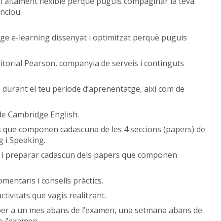
s i altament flexible perquè puguis compaginar la teva
inclou:
ge e-learning dissenyat i optimitzat perquè puguis
ditorial Pearson, companyia de serveis i continguts
e durant el teu període d’aprenentatge, així com de
 de Cambridge English.
s que componen cadascuna de les 4 seccions (papers) de
g i Speaking.
ar i preparar cadascun dels papers que componen
mentaris i consells pràctics.
ctivitats que vagis realitzant.
 per a un mes abans de l’examen, una setmana abans de
e l’examen.