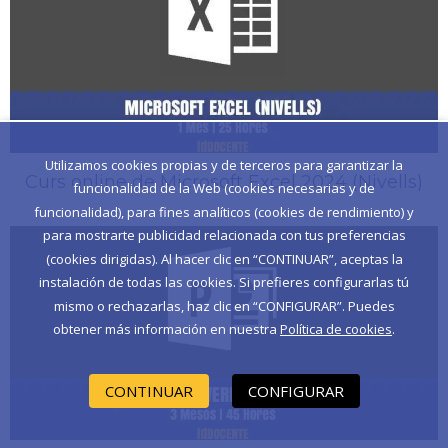
Utilizamos cookies propias y de terceros para garantizar la
Curs online de Microsoft Excel 2024 (Nivells)
funcionalidad de la Web (cookies necesarias y de
funcionalidad), para fines analíticos (cookies de rendimiento) y
para mostrarte publicidad relacionada con tus preferencias
(cookies dirigidas). Al hacer clic en “CONTINUAR”, aceptas la
instalación de todas las cookies. Si prefieres configurarlas tú
mismo o rechazarlas, haz clic en “CONFIGURAR”. Puedes
obtener más información en nuestra
Política de cookies
.
CONTINUAR
CONFIGURAR