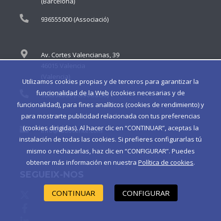
(Barcelona)
936555000 (Associació)
Av. Cortes Valencianas, 39
46015 Valencia
(Valencia)
Utilizamos cookies propias y de terceros para garantizar la
funcionalidad de la Web (cookies necesarias y de
960590509 (Associació)
funcionalidad), para fines analíticos (cookies de rendimiento) y
para mostrarte publicidad relacionada con tus preferencias
(cookies dirigidas). Al hacer clic en “CONTINUAR”, aceptas la
info@iddocente.com
instalación de todas las cookies. Si prefieres configurarlas tú
mismo o rechazarlas, haz clic en “CONFIGURAR”. Puedes
obtener más información en nuestra
Política de cookies
.
SEGUEIX-NOS
CONTINUAR
CONFIGURAR
X de idDOCENTE
Facebook de idDOCENTE