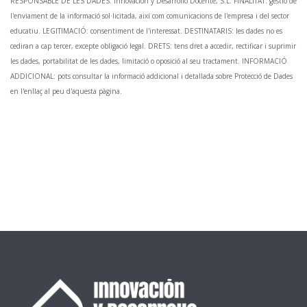
RESPONSABLE DE LES DADES: Innovación y Desarrollo Docente, S.L. FINALITAT: gestió de
l'enviament de la informació sol·licitada, així com comunicacions de l'empresa i del sector
educatiu. LEGITIMACIÓ: consentiment de l'interessat. DESTINATARIS: les dades no es
cediran a cap tercer, excepte obligació legal. DRETS: tens dret a accedir, rectificar i suprimir
les dades, portabilitat de les dades, limitació o oposició al seu tractament. INFORMACIÓ
ADDICIONAL: pots consultar la informació addicional i detallada sobre Protecció de Dades
en l'enllaç al peu d'aquesta pàgina.