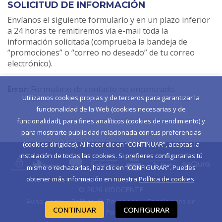
SOLICITUD DE INFORMACIÓN
Envíanos el siguiente formulario y en un plazo inferior
a 24 horas te remitiremos vía e-mail toda la
información solicitada (comprueba la bandeja de
“promociones” o “correo no deseado” de tu correo
electrónico).
Error:
Formulario de contacto no encontrado.
Utilizamos cookies propias y de terceros para garantizar la
funcionalidad de la Web (cookies necesarias y de
funcionalidad), para fines analíticos (cookies de rendimiento) y
para mostrarte publicidad relacionada con tus preferencias
(cookies dirigidas). Al hacer clic en “CONTINUAR”, aceptas la
instalación de todas las cookies. Si prefieres configurarlas tú
mismo o rechazarlas, haz clic en “CONFIGURAR”. Puedes
obtener más información en nuestra
Política de cookies
.
© 2026 idDOCENTE
Aviso Legal
|
Política de Privacidad
|
Condiciones de
CONTINUAR
CONFIGURAR
Contratación
|
Política de Cookies