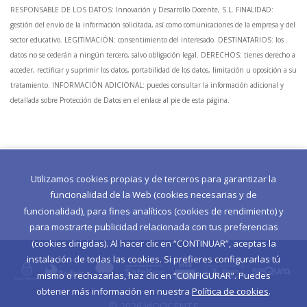
RESPONSABLE DE LOS DATOS: Innovación y Desarrollo Docente, S.L. FINALIDAD:
gestión del envío de la información solicitada, así como comunicaciones de la empresa y del
sector educativo. LEGITIMACIÓN: consentimiento del interesado. DESTINATARIOS: los
datos no se cederán a ningún tercero, salvo obligación legal. DERECHOS: tienes derecho a
acceder, rectificar y suprimir los datos, portabilidad de los datos, limitación u oposición a su
tratamiento. INFORMACIÓN ADICIONAL: puedes consultar la información adicional y
detallada sobre Protección de Datos en el enlace al pie de esta página.
Utilizamos cookies propias y de terceros para garantizar la
funcionalidad de la Web (cookies necesarias y de
funcionalidad), para fines analíticos (cookies de rendimiento) y
para mostrarte publicidad relacionada con tus preferencias
(cookies dirigidas). Al hacer clic en “CONTINUAR”, aceptas la
instalación de todas las cookies. Si prefieres configurarlas tú
mismo o rechazarlas, haz clic en “CONFIGURAR”. Puedes
obtener más información en nuestra
Política de cookies
.
© 2026 idDOCENTE