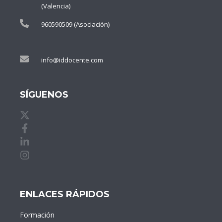
(Valencia)
960590509 (Asociación)
info@iddocente.com
SÍGUENOS
X de idDOCENTE
Facebook de idDOCENTE
Linkedin de idDOCENTE
Instagram de idDOCENTE
ENLACES RÁPIDOS
Formación