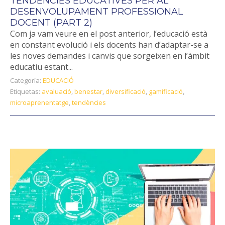
TENDÈNCIES EDUCATIVES PER AL
DESENVOLUPAMENT PROFESSIONAL
DOCENT (PART 2)
Com ja vam veure en el post anterior, l’educació està
en constant evolució i els docents han d’adaptar-se a
les noves demandes i canvis que sorgeixen en l’àmbit
educatiu estant...
Categoría:
EDUCACIÓ
Etiquetas:
avaluació
,
benestar
,
diversificació
,
gamificació
,
microaprenentatge
,
tendències