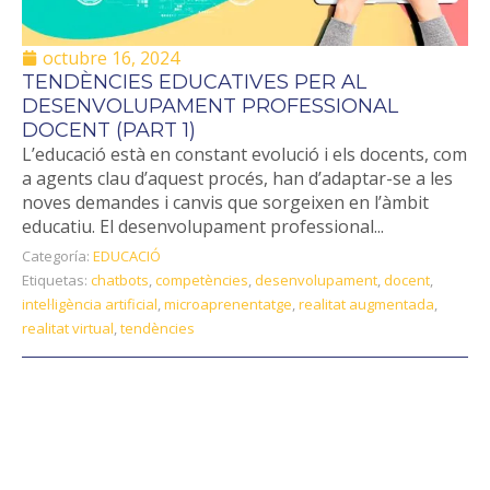
octubre 16, 2024
TENDÈNCIES EDUCATIVES PER AL
DESENVOLUPAMENT PROFESSIONAL
DOCENT (PART 1)
L’educació està en constant evolució i els docents, com
a agents clau d’aquest procés, han d’adaptar-se a les
noves demandes i canvis que sorgeixen en l’àmbit
educatiu. El desenvolupament professional...
Categoría:
EDUCACIÓ
Etiquetas:
chatbots
,
competències
,
desenvolupament
,
docent
,
intel·ligència artificial
,
microaprenentatge
,
realitat augmentada
,
realitat virtual
,
tendències