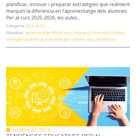
planificar, innovar i preparar estratègies que realment
marquin la diferència en l’aprenentatge dels alumnes.
Per al curs 2025-2026, les aules...
Categoría:
EDUCACIÓ
Etiquetas:
aprenentatge híbrid
,
curs
,
educació
,
formació
,
inclusió
,
intel·ligència artificial
,
metodologies actives
,
nou
,
tendències
octubre 22, 2024