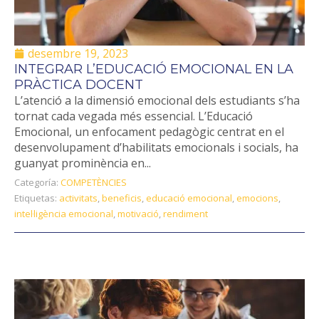
desembre 19, 2023
INTEGRAR L’EDUCACIÓ EMOCIONAL EN LA
PRÀCTICA DOCENT
L’atenció a la dimensió emocional dels estudiants s’ha
tornat cada vegada més essencial. L’Educació
Emocional, un enfocament pedagògic centrat en el
desenvolupament d’habilitats emocionals i socials, ha
guanyat prominència en...
Categoría:
COMPETÈNCIES
Etiquetas:
activitats
,
beneficis
,
educació emocional
,
emocions
,
intel·ligència emocional
,
motivació
,
rendiment