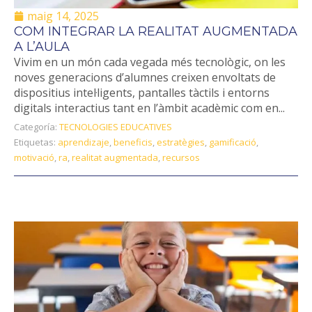
maig 14, 2025
COM INTEGRAR LA REALITAT AUGMENTADA
A L’AULA
Vivim en un món cada vegada més tecnològic, on les
noves generacions d’alumnes creixen envoltats de
dispositius intel·ligents, pantalles tàctils i entorns
digitals interactius tant en l’àmbit acadèmic com en...
Categoría:
TECNOLOGIES EDUCATIVES
Etiquetas:
aprendizaje
,
beneficis
,
estratègies
,
gamificació
,
motivació
,
ra
,
realitat augmentada
,
recursos