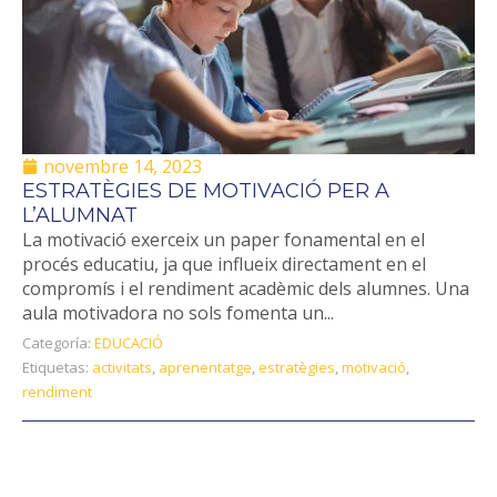
novembre 14, 2023
ESTRATÈGIES DE MOTIVACIÓ PER A
L’ALUMNAT
La motivació exerceix un paper fonamental en el
procés educatiu, ja que influeix directament en el
compromís i el rendiment acadèmic dels alumnes. Una
aula motivadora no sols fomenta un...
Categoría:
EDUCACIÓ
Etiquetas:
activitats
,
aprenentatge
,
estratègies
,
motivació
,
rendiment