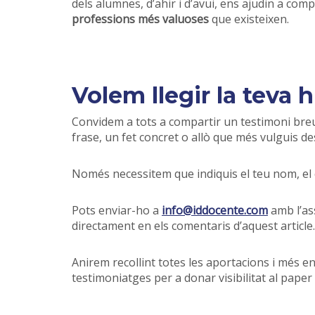
dels alumnes, d’ahir i d’avui, ens ajudin a com
professions més valuoses
que existeixen.
Volem llegir la teva h
Convidem a tots a compartir un testimoni bre
frase, un fet concret o allò que més vulguis de
Només necessitem que indiquis el teu nom, el c
Pots enviar-ho a
info@iddocente.com
amb l’as
directament en els comentaris d’aquest article.
Anirem recollint totes les aportacions i més e
testimoniatges per a donar visibilitat al pape