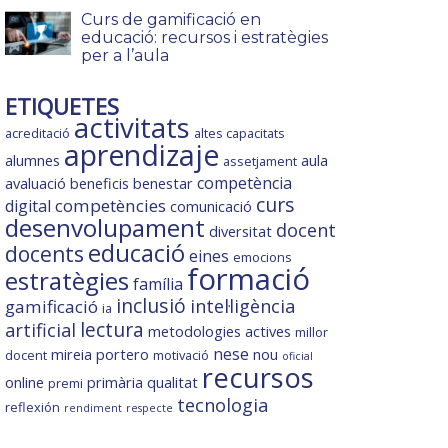
Curs de gamificació en
educació: recursos i estratègies
per a l’aula
ETIQUETES
activitats
acreditació
altes capacitats
aprendizaje
alumnes
aula
assetjament
competència
avaluació
beneficis
benestar
curs
competències
digital
comunicació
desenvolupament
docent
diversitat
educació
docents
eines
emocions
formació
estratègies
família
inclusió
intel·ligència
gamificació
ia
lectura
artificial
metodologies actives
millor
nese
mireia portero
nou
docent
motivació
oficial
recursos
online
primària
qualitat
premi
tecnologia
reflexión
rendiment
respecte