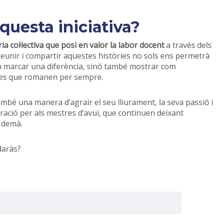
aquesta iniciativa?
 col·lectiva que posi en valor la labor docent
a través dels
 Reunir i compartir aquestes històries no sols ens permetrà
n marcar una diferència, sinó també mostrar com
ades que romanen per sempre.
mbé una manera d’agrair el seu lliurament, la seva passió i
piració per als mestres d’avui, que continuen deixant
 demà.
daràs?