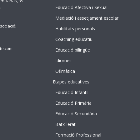
lencianas, 39
Educació Afectiva i Sexual
a
Mediació i assetjament escolar
sociació)
Habilitats personals
Coaching educatiu
te.com
Educació bilingüe
Idiomes
S
Ofimàtica
Etapes educatives
NTE
 idDOCENTE
Educació Infantil
 idDOCENTE
Educació Primària
e
Educació Secundària
Batxillerat
Formació Professional