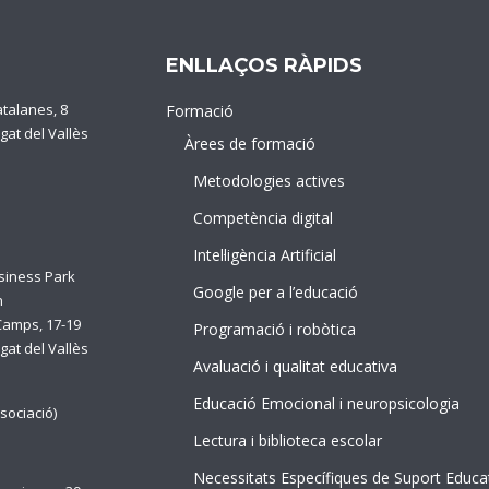
ENLLAÇOS RÀPIDS
atalanes, 8
Formació
gat del Vallès
Àrees de formació
Metodologies actives
Competència digital
Intel·ligència Artificial
siness Park
Google per a l’educació
n
Camps, 17-19
Programació i robòtica
gat del Vallès
Avaluació i qualitat educativa
Educació Emocional i neuropsicologia
sociació)
Lectura i biblioteca escolar
Necessitats Específiques de Suport Educa