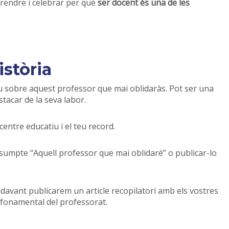
prendre i celebrar per què
ser docent és una de les
istòria
u sobre aquest professor que mai oblidaràs. Pot ser una
stacar de la seva labor.
entre educatiu i el teu record.
sumpte “Aquell professor que mai oblidaré” o publicar-lo
ndavant publicarem un article recopilatori amb els vostres
r fonamental del professorat.