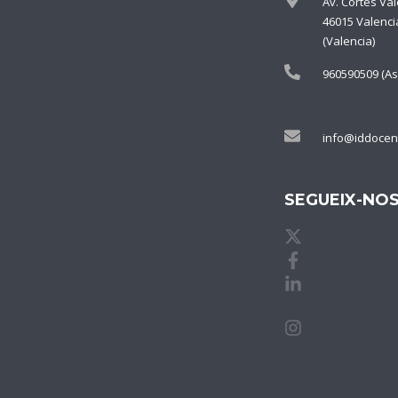
Av. Cortes Va
46015 Valenci
(Valencia)
960590509 (As
info@iddocen
SEGUEIX-NO
X de idDOCE
Facebook de
Linkedin de
Instagram d
idDOCENTE