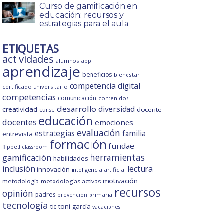
Curso de gamificación en
educación: recursos y
estrategias para el aula
ETIQUETAS
actividades
alumnos
app
aprendizaje
beneficios
bienestar
competencia digital
certificado universitario
competencias
comunicación
contenidos
desarrollo
diversidad
creatividad
docente
curso
educación
docentes
emociones
evaluación
estrategias
familia
entrevista
formación
fundae
flipped classroom
gamificación
herramientas
habilidades
inclusión
lectura
innovación
inteligencia artificial
motivación
metodología
metodologías activas
recursos
opinión
padres
primaria
prevención
tecnología
tic
toni garcía
vacaciones