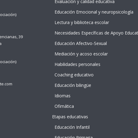
Evaluación y calidad educativa
Educación Emocional y neuropsicología
ociación)
Lectura y biblioteca escolar
Necesidades Específicas de Apoyo Educat
lencianas, 39
Educación Afectivo-Sexual
a
Mediación y acoso escolar
ociación)
Habilidades personales
Coaching educativo
te.com
Educación bilingüe
Idiomas
Ofimática
Etapas educativas
NTE
 idDOCENTE
Educación Infantil
 idDOCENTE
Educación Primaria