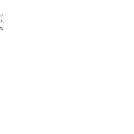
e
to
s,
os