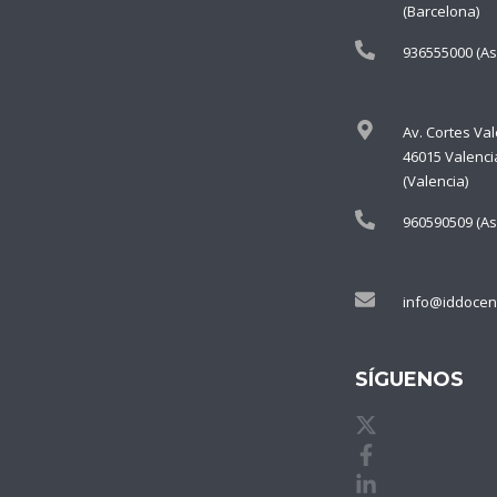
(Barcelona)
936555000 (As
Av. Cortes Va
46015 Valenci
(Valencia)
960590509 (As
info@iddocen
SÍGUENOS
X de idDOCE
Facebook de
Linkedin de