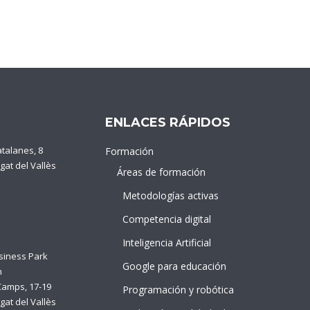
ENLACES RÁPIDOS
atalanes, 8
Formación
gat del Vallès
Áreas de formación
Metodologías activas
Competencia digital
Inteligencia Artificial
siness Park
Google para educación
n
Camps, 17-19
Programación y robótica
gat del Vallès